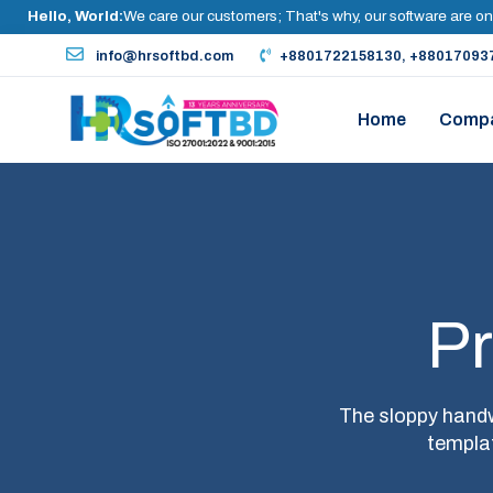
Hello, World:
We care our customers; That's why, our software are on
info@hrsoftbd.com
+8801722158130, +88017093
Home
Comp
Pr
The sloppy handwr
templat