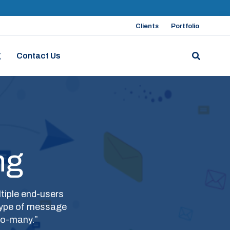
Clients
Portfolio
g
Contact Us
ng
iple end-users
 type of message
to-many.”