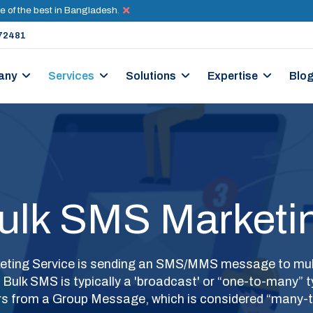
e of the best in Bangladesh.
72481
any
Services
Solutions
Expertise
Blo
ulk SMS Marketi
eting Service is sending an SMS/MMS message to mult
 Bulk SMS is typically a 'broadcast' or “one-to-many”
ers from a Group Message, which is considered “many-