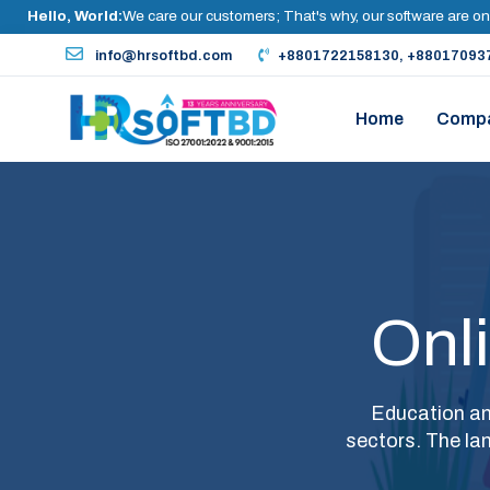
Hello, World:
We care our customers; That's why, our software are on
info@hrsoftbd.com
+8801722158130, +88017093
Home
Comp
Onl
Education an
sectors. The la